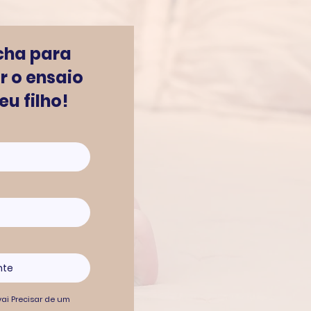
cha para
 o ensaio
u filho!
ai Precisar de um