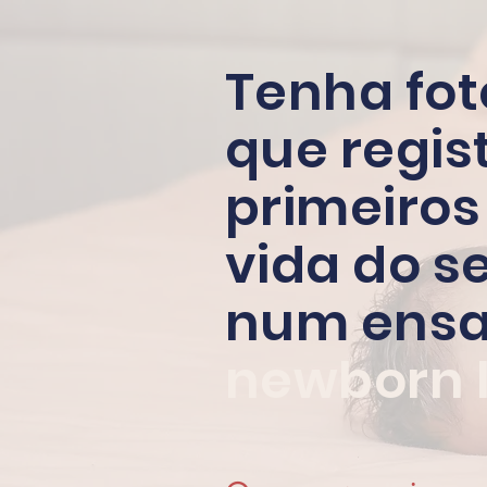
Tenha fot
que regis
primeiros
vida do se
num ensa
newborn l