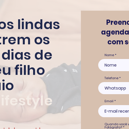
os lindas
Preen
agendar
trem os
com se
 dias de
Nome
u filho
Telefone
io
ifestyle
Email
Quando você v
Fotógrafo?