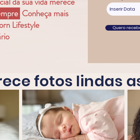
al da sua vida merece
sempre
.
Conheça mais
rn Lifestyle
Quero receb
rio
ece fotos lindas a