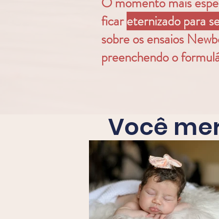
O momento mais especi
ficar
eternizado para 
sobre os ensaios Newbo
preenchendo o formulá
Você mer