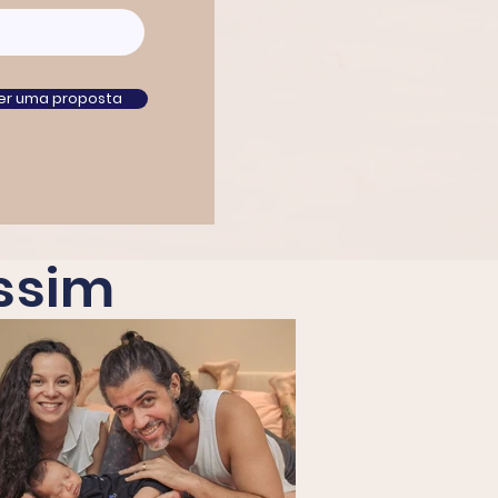
er uma proposta
ssim