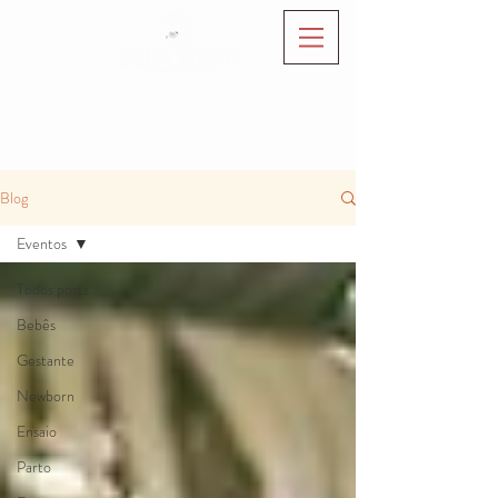
Blog
Eventos
Todos posts
Bebês
Gestante
Newborn
Ensaio
Parto